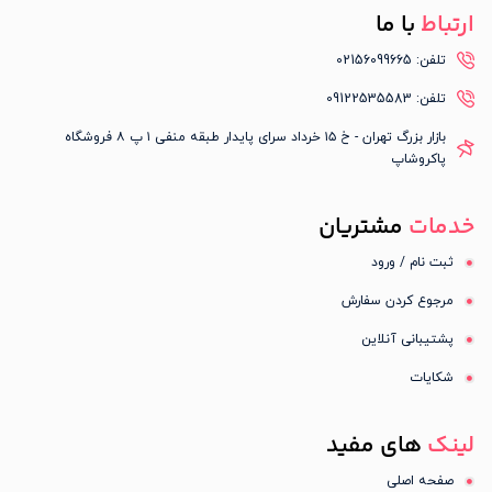
ارتباط
با ما
تلفن: 02156099665
تلفن: 09122535583
بازار بزرگ تهران - خ ۱۵ خرداد سرای پایدار طبقه منفی ۱ پ ۸ فروشگاه
پاکروشاپ
خدمات
مشتریان
ثبت نام / ورود
مرجوع کردن سفارش
پشتیبانی آنلاین
شکایات
لینک
های مفید
صفحه اصلی