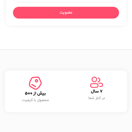
عضویت
7
 سال
بیش از 
500
در کنار شما
محصول با کیفیت