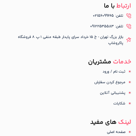
ارتباط
با ما
تلفن: 02156099665
تلفن: 09122535583
بازار بزرگ تهران - خ ۱۵ خرداد سرای پایدار طبقه منفی ۱ پ ۸ فروشگاه
پاکروشاپ
خدمات
مشتریان
ثبت نام / ورود
مرجوع کردن سفارش
پشتیبانی آنلاین
شکایات
لینک
های مفید
صفحه اصلی