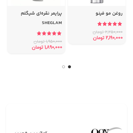
روغن مو فینو
پرایمر نقره‌ای شیگلم
SHEGLAM
ش
2,250,000
تومان
2,190,000
تومان
1,950,000
تومان
0
1,890,000
تومان
0