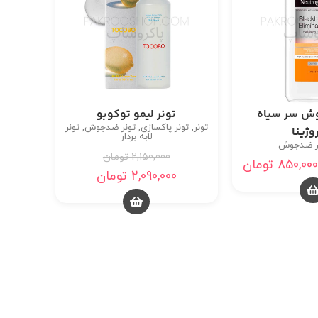
وش سر سیاه
تونر لیمو توکوبو
تونر
,
تونر پاکسازی
,
تونر ضدجوش
,
تونر
وژینا
لابه بردار
ر ضدجوش
2,150,000
تومان
850,000
تومان
2,090,000
تومان