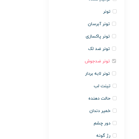
تونر
تونر آبرسان
تونر پاکسازی
تونر ضد لک
تونر ضدجوش
تونر لابه بردار
تینت لب
حالت دهنده
خمیر دندان
دور چشم
رژ گونه