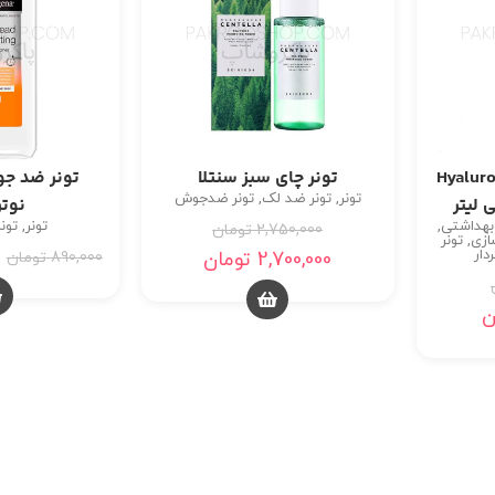
نتری مدل Hyaluronic
تونر چای سبز سنتلا
تونر ضد ج
تونر
,
تونر ضد لک
,
تونر ضدجوش
نوتر
بهداشتی
,
تونر
,
تون
2,750,000
تومان
ازی
,
تونر
ردار
2,700,000
تومان
890,000
تومان
ن