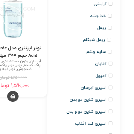
آرایشی
خط جشم
ریمل
ریمل شیگلم
تونر ایز
سایه چشم
Acid حجم 300 میلی لیتر
آبرسان
,
بدون دسته‌بندی
,
آقایان
پاک کننده
,
تونر
,
تونر پاکس
ضدجوش
,
تونر لابه ب
آمپول
1,650,000
تومان
1,590,000
توما
اسپری آبرسان
اسپری شاین مو بدن
اسپری شاین مو و بدن
اسپری ضد آفتاب