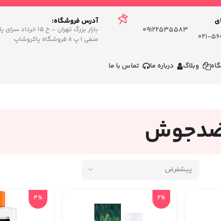
ی
.
آدرس فروشگاه:
09122535583
بازار بزرگ تهران – خ ۱۵ خردا
560
منفی ۱ پ ۸ فروشگاه پاکروشاپ
اه
وبلاگ
درباره ما
تماس با ما
 ضدجوش
4%
2%