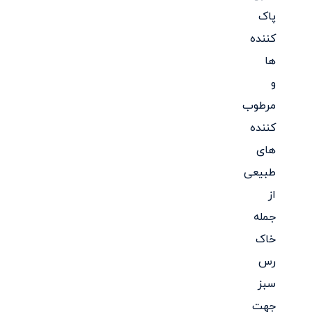
پاک
کننده
ها
و
مرطوب
کننده
های
طبیعی
از
جمله
خاک
رس
سبز
جهت