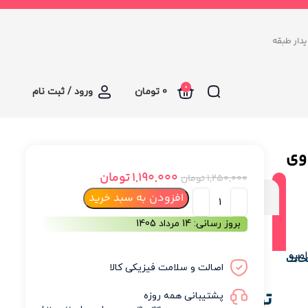
د سرای پایدار طبقه
0
0
تومان
ورود / ثبت نام
وی
1,190,000
تومان
1,250,000
تومان
توضیحات
افزودن به سبد خرید
بروز رسانی: 14 مرداد 1405
نظرات (0)
مپو
حات
اصالت و سلامت فیزیکی کالا
توضیحات
پشتیبانی همه روزه