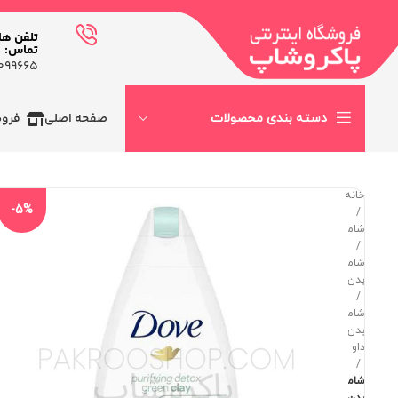
تلفن ها
تماس:
99665-٠٢١
صفحه اصلی
فرو
دسته بندی محصولات
خانه
-5%
شامپو
شامپو
بدن
شامپو
بدن
داو
شامپو