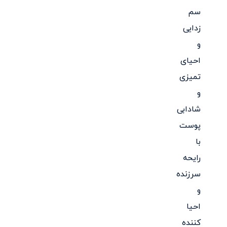
سم
زدایی
و
احیای
تمیزی
و
شادابی
پوست
با
رایحه
سرزنده
و
احیا
کننده