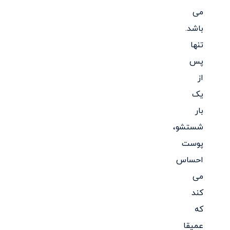
می
باشد.
تنها
پس
از
یک
بار
شستشو،
پوست
احساس
می
کند
که
عمیقا