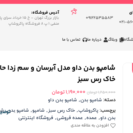
ی
.
آدرس فروشگاه:
09122535583
بازار بزرگ تهران – خ ۱۵ خردا
560
منفی ۱ پ ۸ فروشگاه پاکروشاپ
شگاه
وبلاگ
درباره ما
تماس با ما
شامپو بدن داو مدل آبرسان و سم زدا حا
خاک رس سبز
1,190,000
تومان
1,250,000
تومان
دسته:
شامپو بدن
,
شامپو بدن داو
برچسب:
پاکروشاپ
,
خاک رس سبز
,
شامپو
,
شامپو بدن
,
شا
توضی
بدن داو
,
عمده
,
عمده فروشی
,
فروشگاه اینترنتی
افزودن به علاقه مندی