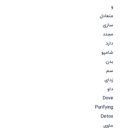
و
متعادل
سازی
مجدد
دارد.
شامپو
بدن
سم
زدای
داو
Dove
Purifying
Detox
حاوی