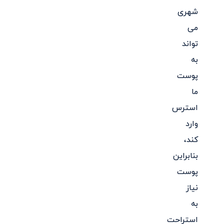
شهری
می
تواند
به
پوست
ما
استرس
وارد
کند،
بنابراین
پوست
نیاز
به
استراحت