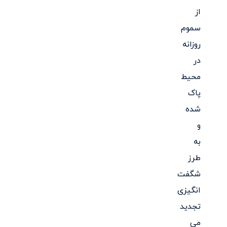
از
سموم
روزانه
در
محیط
پاک
شده
و
به
طرز
شگفت
انگیزی
تجدید
می