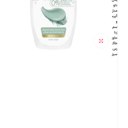
بدن
داو
مدل
آبرسان
و
سم
زدا
حاوی
برای بزرگنمایی کلیک کنید
خاک
رس
سبز