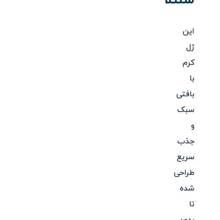
سنتلا
این
ژل
کرم
با
بافتی
سبک
و
جذب
سریع
طراحی
شده
تا
بدون