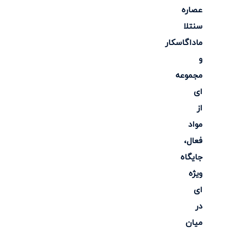
عصاره
سنتلا
ماداگاسکار
و
مجموعه
ای
از
مواد
فعال،
جایگاه
ویژه
ای
در
میان