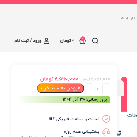
د سرای پایدار طبقه
0
0
تومان
ورود / ثبت نام
2,590,000
تومان
2,650,000
تومان
توضیحات
افزودن به سبد خرید
بروز رسانی: 30 آذر 1404
نظرات (0)
حات
اصالت و سلامت فیزیکی کالا
توضیحات
پشتیبانی همه روزه