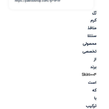
https://pakrooshop.com/?p=7476
ژل
کرم
منافذ
سنتلا
محصولی
تخصصی
از
برند
Skin1004
است
که
با
ترکیب