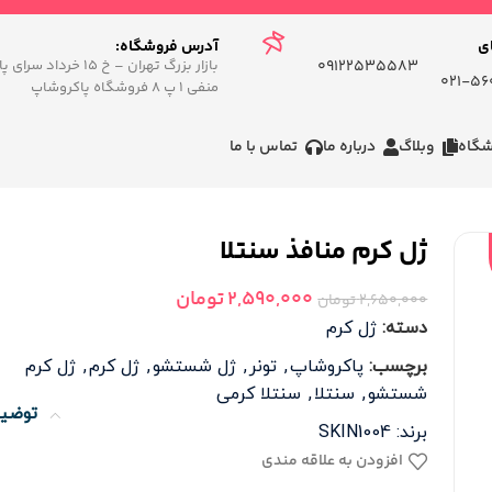
ی
.
آدرس فروشگاه:
09122535583
بازار بزرگ تهران – خ ۱۵ خردا
560
منفی ۱ پ ۸ فروشگاه پاکروشاپ
شگاه
وبلاگ
درباره ما
تماس با ما
ژل کرم منافذ سنتلا
2,590,000
تومان
2,650,000
تومان
دسته:
ژل کرم
برچسب:
پاکروشاپ
,
تونر
,
ژل شستشو
,
ژل کرم
,
ژل کرم
شستشو
,
سنتلا
,
سنتلا کرمی
توضی
برند:
SKIN1004
افزودن به علاقه مندی