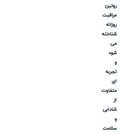
روتین
مراقبت
روزانه
شناخته
می
شود
و
تجربه
ای
متفاوت
از
شادابی
و
سلامت