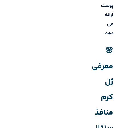
پوست
ارائه
می
دهد.
🌸
معرفی
ژل
کرم
منافذ