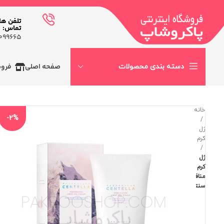
تلفن ها
تماس:
99665-٠٢١
صفحه اصلی
فرو
دسته بندی محصولات
خانه
-2%
ژل
کرم
ژل
کرم
منافذ
سنتلا