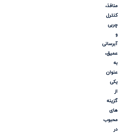
منافذ،
کنترل
چربی
و
آبرسانی
عمیق،
به
عنوان
یکی
از
گزینه
های
محبوب
در